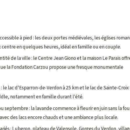
accessible à pied : les deux portes médiévales, les églises roman
x centre en quelques heures, idéal en famille ou en couple.
tité de la ville : le Centre Jean Giono et la maison Le Paraïs off
is que la Fondation Carzou propose une fresque monumentale
: le lac d'Esparron-de-Verdon à 25 km et le lac de Sainte-Croix
addle, notamment en famille durant l'été.
ou septembre : la lavande commence à fleurir en juin sans la fou
avec des lacs encore chauds et une ambiance plus locale.
riés : Luberon, plateau de Valensole, Gorges du Verdon, villag