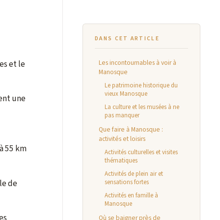
DANS CET ARTICLE
es et le
Les incontournables à voir à
Manosque
Le patrimoine historique du
vieux Manosque
rent une
La culture et les musées à ne
pas manquer
Que faire à Manosque :
activités et loisirs
 à 55 km
Activités culturelles et visites
thématiques
Activités de plein air et
le de
sensations fortes
Activités en famille à
Manosque
es
Où se baigner près de