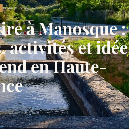
11 min de lecture
ire à Manosque :
s, activités et idé
end en Haute-
nce