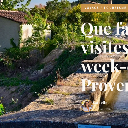
VOYAGE / TOURSISME
Que fa
visite
week-
Prove
Isabelle
11 juin 2026