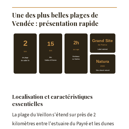
Une des plus belles plages de
Vendée : présentation rapide
Grand Site
2
2h
15
de France
Label national
de trajet
km
km
Bordeaux
des
de plage
ou Nantes
Sables-d’Olonne
Natura
de sable fin
2000
Site classé naturel
Localisation et caractéristiques
essentielles
La plage du Veillon s'étend sur près de 2
kilomètres entre l'estuaire du Payré et les dunes