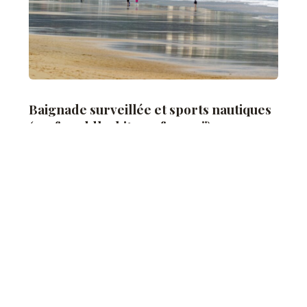
Baignade surveillée et sports nautiques
(surf, paddle, kitesurf, canoë)
La baignade surveillée est assurée en juillet et
août, avec un
poste de secours
visible depuis la
plage. Les conditions de vent et de vague en font
un spot apprécié pour le
surf
, le
kitesurf
et le
paddle
. Une école de surf locale propose des
cours sur place en saison. Le
canoë
se pratique du
côté de l'estuaire du Payré, dans un
environnement plus calme adapté aux enfants.