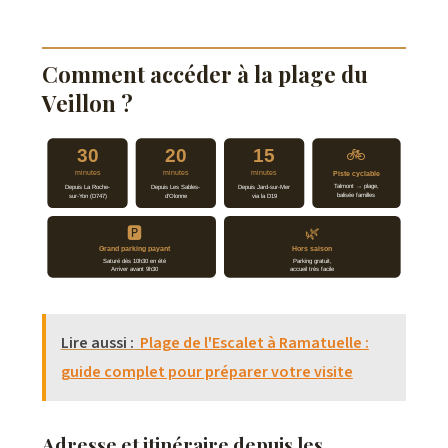
Comment accéder à la plage du
Veillon ?
30
20
15
🚲
minutes
minutes
minutes
Piste cyclable
Talmont → plage,
Depuis La Roche-
Depuis Les Sables-
Depuis Jard-sur-Mer
balisée familles
sur-Yon (D747)
d’Olonne
via la D19
🅿
🌿
Grand parking payant
Hors saison
Saturé dès 10h30 en été
Parking gratuit,
Arriver avant 9h30
accueil très facile
Lire aussi :
Plage de l'Escalet à Ramatuelle :
guide complet pour préparer votre visite
Adresse et itinéraire depuis les