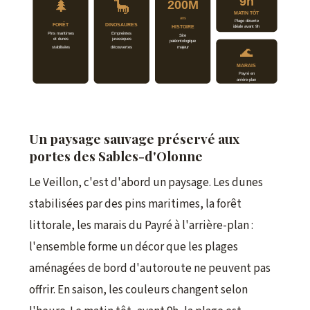
9h
🌲
🦕
200M
MATIN TÔT
ans
Plage déserte
FORÊT
DINOSAURES
HISTOIRE
idéale avant 9h
Pins maritimes
Empreintes
Site
et dunes
jurassiques
paléontologique
majeur
stabilisées
découvertes
🌊
MARAIS
Payré en
arrière-plan
Un paysage sauvage préservé aux
portes des Sables-d'Olonne
Le Veillon, c'est d'abord un paysage. Les dunes
stabilisées par des pins maritimes, la forêt
littorale, les marais du Payré à l'arrière-plan :
l'ensemble forme un décor que les plages
aménagées de bord d'autoroute ne peuvent pas
offrir. En saison, les couleurs changent selon