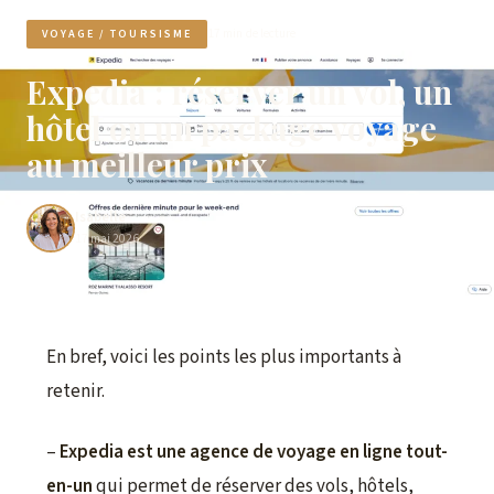
17 min de lecture
VOYAGE / TOURSISME
Expedia : réserver un vol, un
hôtel ou un package voyage
au meilleur prix
Isabelle
17 mai 2026
En bref, voici les points les plus importants à
retenir.
–
Expedia est une agence de voyage en ligne tout-
en-un
qui permet de réserver des vols, hôtels,